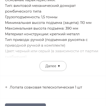
Тип: винтовой механический домкрат
ромбического типа
Грузоподъемность: 1,5 тонны
Минимальная высота подъема (зацепа): 110 мм
Максимальная высота подъема: 390 мм
Материал конструкции: крепкий металл
Тип привода: ручной (подъемная рукоятка с
приводной ручкой в комплекте)
Цвет: черный или серый (в зависимости от партии
снабжения)
Далее
▼
Достоинства:
Надежная конструкция – ромбический тип
обеспечивает стабильность при подъеме авто.
Компактность и мобильность – легко
Лопата совковая телескопическая 1 шт
транспортируется, занимает минимум места.
Простота в использовании – ручной механизм не
нуждается в дополнительных источниках питания.