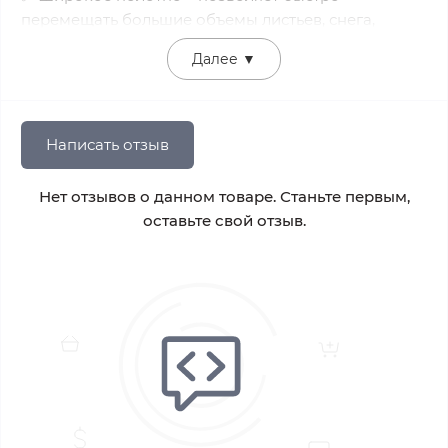
перемещать большие объемы листьев, снега,
грунта или мусора.
Далее
▼
✅ Компактность и удобное хранение – благодаря
сложной конструкции лопата не занимает много
места и легко транспортируется.
Написать отзыв
Идеально подходит для:
уборка садов, огородов, подворий;
Нет отзывов о данном товаре. Станьте первым,
сбора опавших листьев, травы, мусора;
оставьте свой отзыв.
использование в автомобиле – как универсальный
инструмент для дороги или путешествий.
Лопата совковая телескопическая – это сочетание
удобства, функциональности и долговечности,
которое станет незаменимым помощником в
вашем хозяйстве.