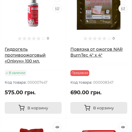
0
0
Гидрогель
Повязка от ожогов NAR
противоожоговый
BurnTec 4" x 4"
«Опікун» 100 мл.
В наличии
Предзаказ
Код товара:
000007447
Код товара:
000008347
575.00 грн.
690.00 грн.
В корзину
В корзину