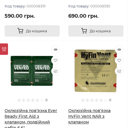
Код товару:
000008391
Код товару:
000008390
590.00 грн.
690.00 грн.
До кошика
До кошика
0
0
Оклюзійна пов’язка Ever
Оклюзійна пов’язка
Ready First Aid з
HyFin Vent NAR з
клапаном, подвійний
клапаном
набір 6,6"