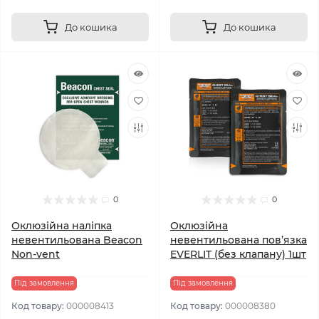
До кошика
До кошика
0
0
Оклюзійна наліпка
Оклюзійна
невентильована Beacon
невентильована пов’язка
Non-vent
EVERLIT (без клапану) 1шт
Під замовлення
Під замовлення
Код товару:
000008413
Код товару:
000008380