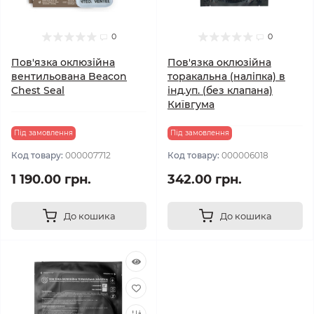
0
0
Пов'язка оклюзійна
Пов'язка оклюзійна
вентильована Beacon
торакальна (наліпка) в
Chest Seal
інд.уп. (без клапана)
Київгума
Під замовлення
Під замовлення
Код товару:
000007712
Код товару:
000006018
1 190.00 грн.
342.00 грн.
До кошика
До кошика