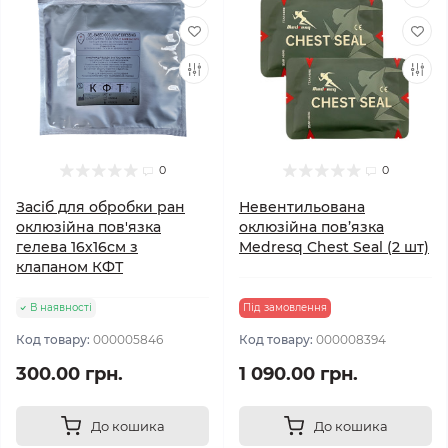
0
0
Засіб для обробки ран
Невентильована
оклюзійна пов'язка
оклюзійна пов’язка
гелева 16х16см з
Medresq Chest Seal (2 шт)
клапаном КФТ
В наявності
Під замовлення
Код товару:
000005846
Код товару:
000008394
300.00 грн.
1 090.00 грн.
До кошика
До кошика