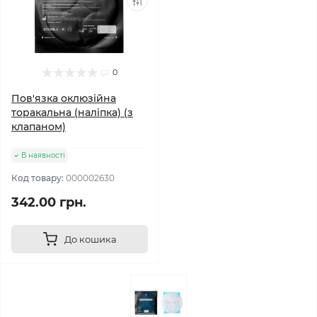
0
Пов'язка оклюзійна
торакальна (наліпка) (з
клапаном)
В наявності
Код товару:
000002630
342.00 грн.
До кошика