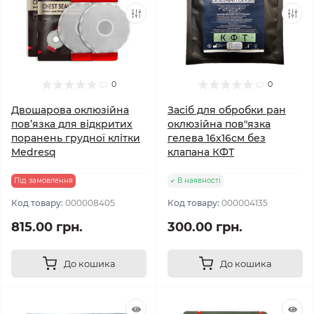
0
0
Двошарова оклюзійна
Засіб для обробки ран
пов’язка для відкритих
оклюзійна пов"язка
поранень грудної клітки
гелева 16х16см без
Medresq
клапана КФТ
Під замовлення
В наявності
Код товару:
000008405
Код товару:
000004135
815.00 грн.
300.00 грн.
До кошика
До кошика