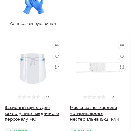
Одноразові рукавички
0
0
Захисний щиток для
Маска ватно-марлева
захисту лиця медичного
чотиришарова
персоналу МС1
нестерильна 15х21 КФТ