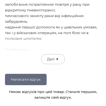
запобігання потраплянню повітря у рану при
відкритому пневмотораксі;
тимчасового захисту рани від інфекційних
забруднень;
надання першої допомоги як у цивільних умовах,
так і у військових операціях, на полі бою чи в
польових шпиталях.
Особливості:
✅ Виготовлена з повітронепроникних матеріалів
Далі
▼
високої щільності на гелевій основі, що забезпечує
надійну герметизацію.
✅ Має оптимальний діаметр 16 см, що дозволяє
ефективно перекривати проникаючі отвори будь-
Написати відгук
якого типу.
✅ Надійно прилипає навіть до вологої або
Немає відгуків про цей товар. Станьте першим,
забрудненої шкіри.
залиште свій відгук.
✅ У комплекті є: