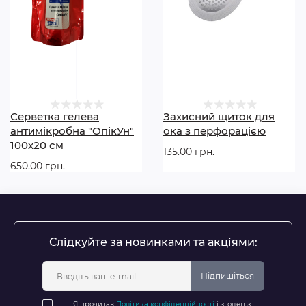
Діаметр: 16 см
Основа: гелевий повітронепроникний матеріал
високої щільності
Комплектація: пов’язка, серветка для очищення
рани, кровоспинна серветка
Термін придатності: 10 років
Серветка гелева
Захисний щиток для
антимікробна "ОпікУн"
ока з перфорацією
100х20 см
135.00 грн.
650.00 грн.
Слідкуйте за новинками та акціями:
Підпишіться
Я прочитав
Політика конфіденційності
і згоден з