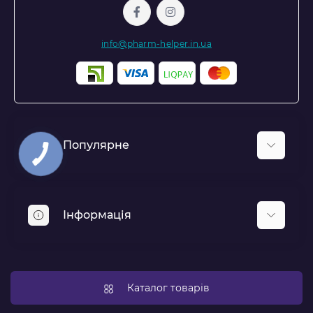
info@pharm-helper.in.ua
Популярне
Респіратори та захисні екрани для обличчя
Аптечки та медичні комплекти
Інформація
Засоби індивідуального захисту
Політика конфіденційності
Новини
Каталог товарів
Доставка і оплата
Відгуки про магазин