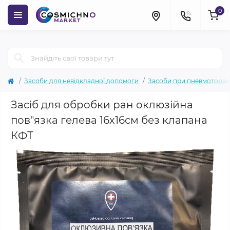
0
Засоби для невідкладної допомоги
Засоби при пневмоторак
Засіб для обробки ран оклюзійна
пов"язка гелева 16х16см без клапана
КФТ