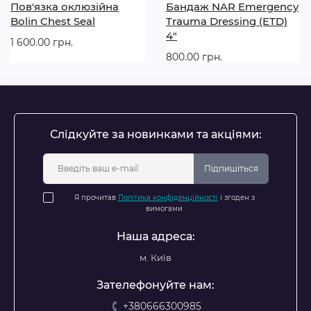
Пов'язка оклюзійна
Бандаж NAR Emergency
Bolin Chest Seal
Trauma Dressing (ETD)
4″
1 600.00 грн.
800.00 грн.
Слідкуйте за новинками та акціями:
Підпишіться
Я прочитав
Політика конфіденційності
і згоден з
вимогами
Наша адреса:
м. Київ
Зателефонуйте нам:
+380666300985