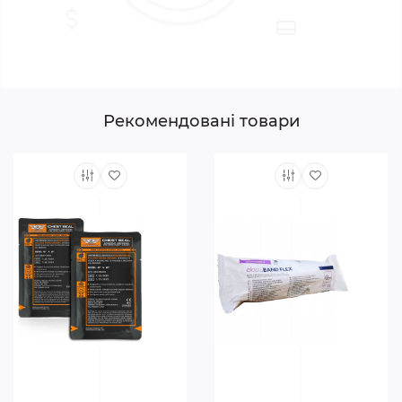
зберігати в аптечці або кишені.
Простота застосування — не потребує додаткових
навичок, що особливо важливо в екстрених
ситуаціях.
Інструкція з використання:
Рекомендовані товари
Розпакуйте плівку.
Покладіть її на обличчя постраждалого так, щоб
клапан розташовувався над ротом.
Затисніть ніс пацієнта.
Через клапан зробіть вдих у рот пацієнта та
переконайтеся, що грудна клітка піднімається.
Дайте пацієнту видихнути — повітря вийде через
клапан.
Повторюйте вдихи з частотою 1 раз на 4–5 секунд
або відповідно до стандарту СЛР.
Характеристики:
Тип: плівка-клапан для штучного дихання