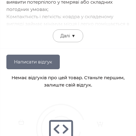
виявити потерпілого у темряві або складних
погодних умовах;
Компактність і легкість: ковдра у складеному
вигляді займає мінімум місця і легко поміщається в
кишеню, аптечку чи рюкзак.
Далі
▼
Призначення:
запобігання гіпотермії (переохолодженню) або
гіпертермії (перегріву);
Написати відгук
використання у польових, тактичних, туристичних
умовах;
Немає відгуків про цей товар. Станьте першим,
допомога при аваріях, травмах, шокових станах;
залиште свій відгук.
застосування під час евакуації, походів, кемпінгу,
риболовлі, полювання;
захист від дощу, снігу або як підстилка / наметова
ізоляція.
Як використовувати:
Розгорніть ковдру.