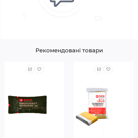
Якщо потрібно зігріти потерпілого — обгорніть
його сріблястою стороною всередину.
Якщо потрібно захистити від перегріву — золота
сторона має бути всередині.
Зафіксуйте краї ковдри для максимального ефекту.
Технічні характеристики:
Рекомендовані товари
Матеріал: металізована ПЕТ-плівка;
Колір: олива/золото;
Розмір: 160 × 210 см;
Тип: одноразова (багаторазове використання
допустиме при акуратному зверненні);
Вага: надлегка;
Виробник: ФАРМ ХЕЛПЕР (Україна).
Термоковдра рятувальна ФАРМ ХЕЛПЕР — це
простий, але надзвичайно ефективний засіб, який
може врятувати життя у критичній ситуації. Вона
забезпечує тепловий комфорт, ізоляцію та захист,