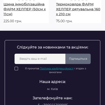
Шина іммобілізаційна
Термоковдра ФАРМ
ФАРМ ХЕЛПЕР (50см х
ХЕЛПЕР рятувальна 160
11см)
х 210 см
225.00 грн.
75.00 грн.
Слідкуйте за новинками та акціями:
Підпишіться
Я прочитав
Політика конфіденційності
і згоден з
вимогами
Наша адреса:
м. Київ
Зателефонуйте нам: