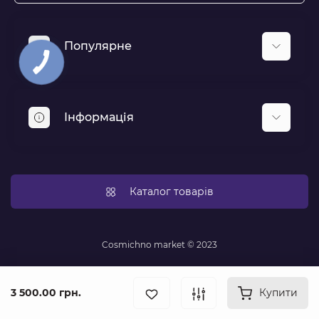
Популярне
Респіратори та захисні екрани для обличчя
Аптечки та медичні комплекти
Інформація
Засоби індивідуального захисту
Політика конфіденційності
Новини
Каталог товарів
Доставка і оплата
Відгуки про магазин
Оплата
Cosmichno market © 2023
Публічна оферта
Контакти
3 500.00 грн.
Купити
Повернення товару
Карта сайту