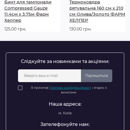
Бинт для тампонади
Термоковдра
Compressed Gauze
рятувальна 160 cм x 210
11.4см х 3.75м Фарм
cм Олива/Золото ФАРМ
Хелпер
ХЕЛПЕР
125.00 грн.
130.00 грн.
Слідкуйте за новинками та акціями:
Підпишіться
Я прочитав
Політика конфіденційності
і згоден з
вимогами
Наша адреса:
м. Київ
Зателефонуйте нам: