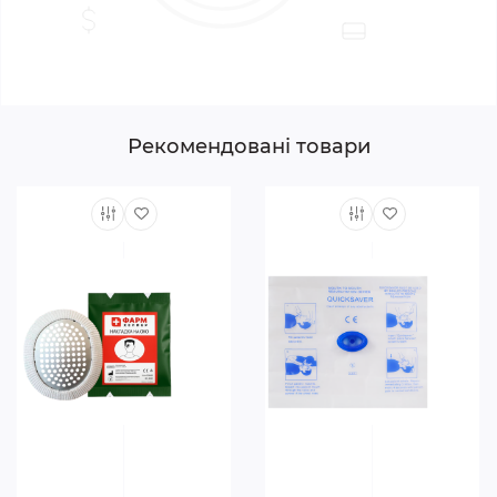
використання.
Характеристики:
Розміри: 41 × 26 × 18 см
Колір: яскравий для зручності візуального
контролю
Рекомендовані товари
Дезінфекція: допускається будь-якими
стандартними засобами
Фіксатор голови іммобілізаційний ФАРМ ХЕЛПЕР
— надійне рішення для екстреної медицини, яке
забезпечує стабільність, безпеку та професійний
рівень допомоги при транспортуванні
постраждалих.