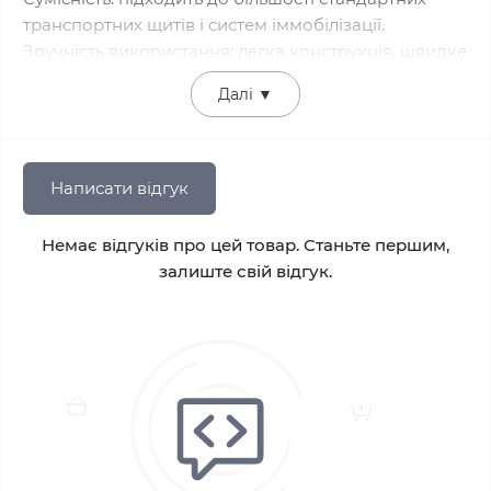
транспортних щитів і систем іммобілізації.
Зручність використання: легка конструкція, швидке
встановлення та зняття без додаткових
Далі
▼
інструментів.
Матеріал, стійкий до вологи: не вбирає рідину,
легко дезінфікується будь-якими дозволеними
засобами.
Написати відгук
Комфорт для пацієнта: м’які внутрішні поверхні
запобігають натиранню та тиску на шкіру.
Немає відгуків про цей товар. Станьте першим,
залиште свій відгук.
Переваги фіксатора ФАРМ ХЕЛПЕР:
Забезпечує ефективну іммобілізацію голови;
Підходить для використання у швидкій допомозі,
рятувальних службах, військових і медичних
підрозділах;
Стійкий до механічних впливів і перепадів
температур;
Простий у догляді, довговічний і багаторазового