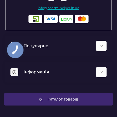
info@pharm-helper.in.ua
Популярне
Респіратори та захисні екрани для обличчя
Аптечки та медичні комплекти
Інформація
Засоби індивідуального захисту
Політика конфіденційності
Новини
Каталог товарів
Доставка і оплата
Відгуки про магазин
Оплата