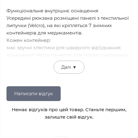
Функціональне внутрішнє оснащення
Усередині рюкзака розміщені панелі з текстильної
липучки (Velcro), на які кріпляться 7 знімних
контейнерів для медикаментів.
Кожен контейнер:
має зручні хлястики для швидкого від’єднання;
оснащений Velcro-панеллю для підпису маркером
чи ручкою;
Далі
▼
виготовлений із тактичної сітки, що дозволяє
бачити вміст без відкривання;
містить еластичні петлі для фіксації ампул,
інструментів чи перев’язочних матеріалів;
Написати відгук
має замки з двома бігунками та паракордовими
шнурками, що забезпечують швидкий доступ у
Немає відгуків про цей товар. Станьте першим,
будь-якому положенні.
залиште свій відгук.
Зовнішня організація
На фронтальній частині рюкзака розташовані: