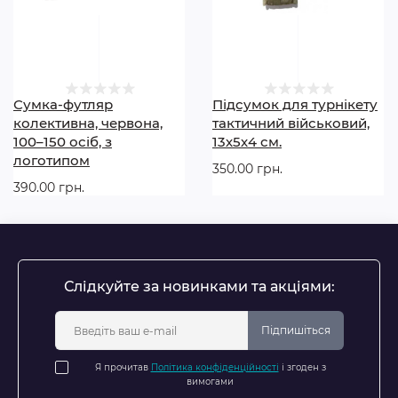
Оптимальна організація медичних засобів
Можливість швидкого доступу до вмісту
Підвищена міцність і надійність у будь-яких умовах
Ергономічний дизайн для тривалого використання
Сумісність із системами MOLLE
Сумка-футляр
Підсумок для турнікету
Професійне рішення для медиків, рятувальників,
колективна, червона,
тактичний військовий,
військових, парамедиків та ДСНС
100–150 осіб, з
13х5х4 см.
логотипом
350.00 грн.
390.00 грн.
Слідкуйте за новинками та акціями:
Підпишіться
Я прочитав
Політика конфіденційності
і згоден з
вимогами