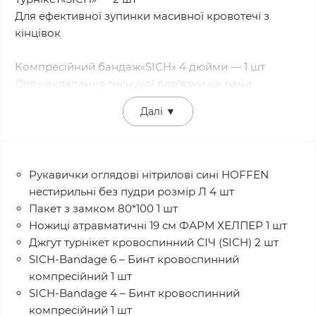
Для ефективної зупинки масивної кровотечі з
кінцівок
Компресійний бандаж«SICH» 4 дюйми — 1 шт
Для накладання тиснучої пов’язки на рани
середнього розміру
Далі
▼
Компресійний бандаж«SICH» 6 дюймів — 1 шт
Для великих ран та посиленої компресії
Рукавички оглядові нітрилові сині HOFFEN
Ножиці атравматичні 19 см — 1 шт
нестирильні без пудри розмір Л 4 шт
Для швидкого розрізання одягу, бинтів,
Пакет з замком 80*100 1 шт
спорядження
Ножиці атравматичні 19 см ФАРМ ХЕЛПЕР 1 шт
Джгут турнікет кровоспинний СІЧ (SICH) 2 шт
Рукавички одноразові — 2 пари
SICH-Bandage 6 – Бинт кровоспинний
Для дотримання гігієни та захисту під час надання
компресійний 1 шт
допомоги.
SICH-Bandage 4 – Бинт кровоспинний
Призначення та сфера застосування
компресійний 1 шт