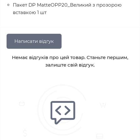
Пакет DP MatteOPP20_Великий з прозорою
Набір невідкладної допомоги «SICH»
вставкою 1 шт
рекомендований для:
тактичних аптечок;
Написати відгук
служб безпеки, охорони, інкасації;
Немає відгуків про цей товар. Станьте першим,
водіїв та автомобільних аптечок розширеного
залиште свій відгук.
типу;
підприємств, офісів, виробничих об’єктів;
використання в умовах підвищеного ризику травм;
цивільного населення для особистої безпеки.
Переваги набору «SICH»