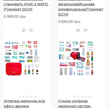
стандарту IFAK 2 NATO,
загальновійськова
(Турнікет SICH)
індивідуальна(Турнікет
екстрені ситуації до прибуття медиків.
SICH)
5 069.00 грн.
3 690.00 грн.
Набір невідкладної допомоги «SICH» — це
продумане рішення для тих, хто цінує безпеку,
готовність до екстрених ситуацій та
відповідальність за життя людей.
Аптечка медична для
Сумка-укладка
офісу велика
медичної сестри ,