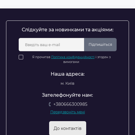
Слідкуйте за новинками та акціями:
Підпишіться
Я прочитав
Політика конфіденційності
і згоден з
вимогами
Наша адреса:
м. Київ
Зателефонуйте нам:
+380666300985
Передзвоніть мені
До контактів