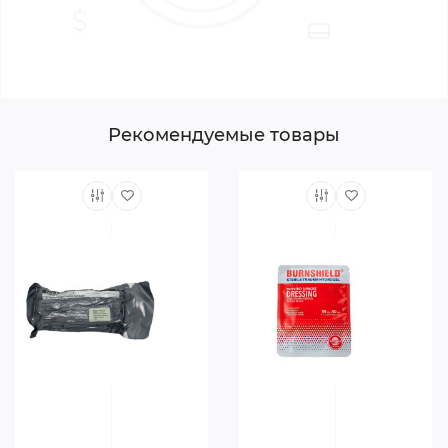
Компактность – занимает минимум места, удобно
хранить в аптечке или кармане.
Простота применения – не требует
дополнительных навыков, что особенно важно в
экстренных ситуациях.
Рекомендуемые товары
Инструкция по использованию:
Распакуйте пленку.
Уложите ее на лицо пострадавшего так, чтобы
клапан располагался над ртом.
Зажмите нос пациента.
Через клапан сделайте вдох в рот пациента и
убедитесь, что грудная клетка поднимается.
Дайте пациенту выдохнуть – воздух выйдет через
клапан.
Повторяйте вдохи с частотой 1 раз в 4–5 секунд или
в соответствии со стандартом СЛР.
Характеристики: