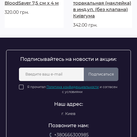
BloodSaver 7,5 см x 4 м
торакальная (наклейка)
в инд.уп. (без клапана)
320.00 грн.
Київгума
342.00 грн.
Подписывайтесь на новости и акции:
Подписаться
Я прочитал
Политика конфиденциальности
и согласен
с условиями
Наш адрес:
г. Киев
Позвоните нам:
+380666300985