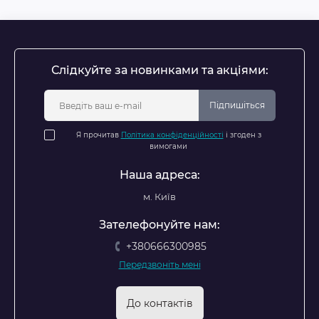
Слідкуйте за новинками та акціями:
Підпишіться
Я прочитав
Політика конфіденційності
і згоден з
вимогами
Наша адреса:
м. Київ
Зателефонуйте нам:
+380666300985
Передзвоніть мені
До контактів